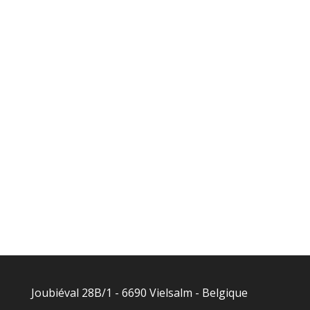
Joubiéval 28B/1 - 6690 Vielsalm - Belgique